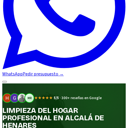
WhatsApp
Pedir presupuesto
→
★★★★★
5/5
·
300+ reseñas en Google
MR
LIMPIEZA DEL HOGAR
PROFESIONAL EN ALCALÁ DE
HENARES