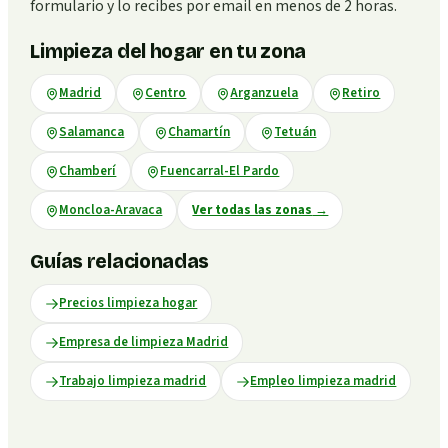
formulario y lo recibes por email en menos de 2 horas.
Limpieza del hogar en tu zona
Madrid
Centro
Arganzuela
Retiro
Salamanca
Chamartín
Tetuán
Chamberí
Fuencarral-El Pardo
Moncloa-Aravaca
Ver todas las zonas
→
Guías relacionadas
Precios limpieza hogar
Empresa de limpieza Madrid
Trabajo limpieza madrid
Empleo limpieza madrid