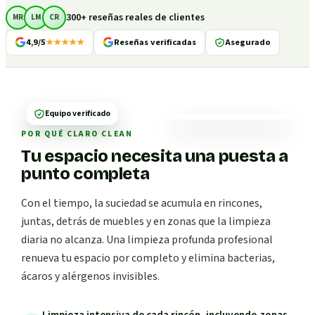
300+ reseñas reales de clientes
MR
LM
CR
4,9/5
★★★★★
Reseñas verificadas
Asegurado
Equipo verificado
POR QUÉ CLARO CLEAN
Tu espacio necesita una puesta a
punto completa
Con el tiempo, la suciedad se acumula en rincones,
juntas, detrás de muebles y en zonas que la limpieza
diaria no alcanza. Una limpieza profunda profesional
renueva tu espacio por completo y elimina bacterias,
ácaros y alérgenos invisibles.
Limpieza intensiva de cada rincón, incluyendo zonas