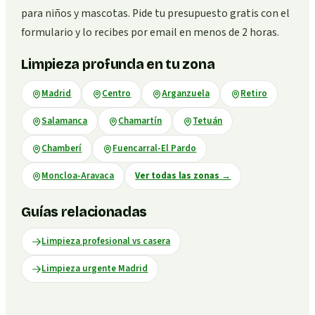
para niños y mascotas. Pide tu presupuesto gratis con el
formulario y lo recibes por email en menos de 2 horas.
Limpieza profunda en tu zona
Madrid
Centro
Arganzuela
Retiro
Salamanca
Chamartín
Tetuán
Chamberí
Fuencarral-El Pardo
Moncloa-Aravaca
Ver todas las zonas
→
Guías relacionadas
Limpieza profesional vs casera
Limpieza urgente Madrid