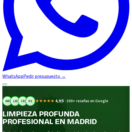
WhatsApp
Pedir presupuesto
→
★★★★★
4,9/5
·
300+ reseñas en Google
MR
LM
CR
KS
LIMPIEZA PROFUNDA
PROFESIONAL EN MADRID