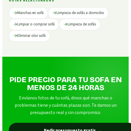
GUÍAS RELACIONADAS
Manchas en sofá
Limpieza de sofás a domicilio
Limpiar o comprar sofá
Limpieza de sofás
Eliminar olor sofá
PIDE PRECIO PARA TU SOFA EN
MENOS DE 24 HORAS
Envíanos fotos de tu sofá, dinos qué manchas o
problemas tiene y cuántas plazas son. Te damos un
presupuesto real y sin compromiso.
Pedir presupuesto gratis
→