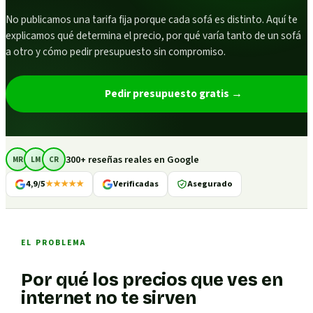
No publicamos una tarifa fija porque cada sofá es distinto. Aquí te
explicamos qué determina el precio, por qué varía tanto de un sofá
a otro y cómo pedir presupuesto sin compromiso.
Pedir presupuesto gratis
→
300+ reseñas reales en Google
MR
LM
CR
4,9/5
★★★★★
Verificadas
Asegurado
EL PROBLEMA
Por qué los precios que ves en
internet no te sirven