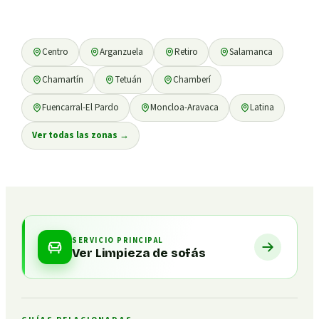
Centro
Arganzuela
Retiro
Salamanca
Chamartín
Tetuán
Chamberí
Fuencarral-El Pardo
Moncloa-Aravaca
Latina
Ver todas las zonas
→
SERVICIO PRINCIPAL
Ver Limpieza de sofás