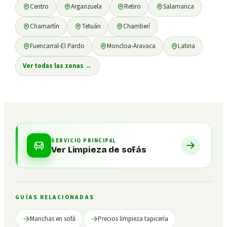
Centro
Arganzuela
Retiro
Salamanca
Chamartín
Tetuán
Chamberí
Fuencarral-El Pardo
Moncloa-Aravaca
Latina
Ver todas las zonas
→
SERVICIO PRINCIPAL
Ver Limpieza de sofás
GUÍAS RELACIONADAS
Manchas en sofá
Precios limpieza tapicería