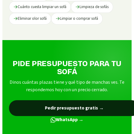
Cuánto cuesta limpiar un sofá
Limpieza de sofás
Eliminar olor sofá
Limpiar o comprar sofá
PIDE PRESUPUESTO PARA TU
SOFÁ
Dinos cuántas plazas tiene y qué tipo de manchas ves. Te
respondemos hoy con un precio cerrado.
Pedir presupuesto gratis
→
WhatsApp →