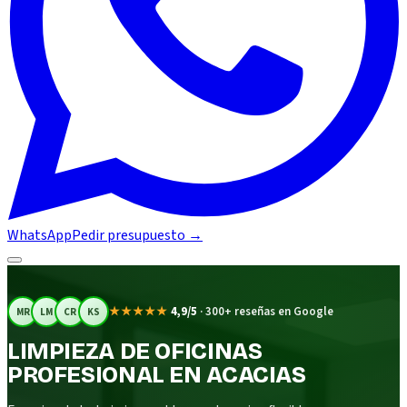
WhatsApp
Pedir presupuesto
→
★★★★★
4,9/5
·
300+ reseñas en Google
MR
LM
CR
KS
LIMPIEZA DE OFICINAS
PROFESIONAL EN ACACIAS