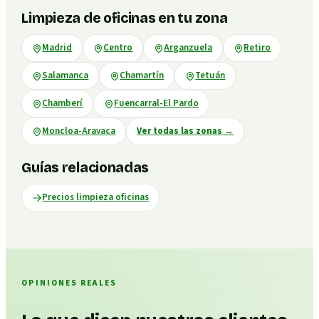
Limpieza de oficinas en tu zona
Madrid
Centro
Arganzuela
Retiro
Salamanca
Chamartín
Tetuán
Chamberí
Fuencarral-El Pardo
Moncloa-Aravaca
Ver todas las zonas
→
Guías relacionadas
Precios limpieza oficinas
OPINIONES REALES