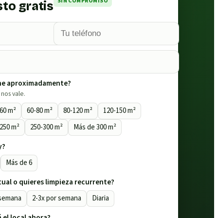
SIN COMPROMISO
to gratis
ene aproximadamente?
nos vale.
-60 m²
60-80 m²
80-120 m²
120-150 m²
-250 m²
250-300 m²
Más de 300 m²
y?
Más de 6
tual o quieres limpieza recurrente?
 semana
2-3x por semana
Diaria
 el local ahora?