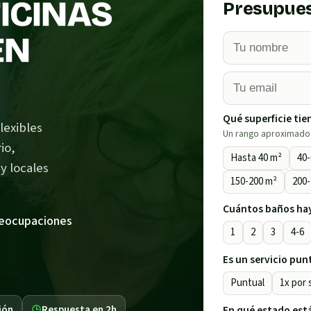
FICINAS
Presupues
EN
Qué superficie ti
lexibles
Un rango aproximado 
io,
Hasta 40 m²
40
y locales
150-200 m²
200
Cuántos baños ha
reocupaciones
1
2
3
4-6
Es un servicio pun
Puntual
1x por
ión
Respuesta en 2h
En qué estado está