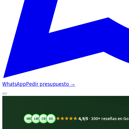
WhatsApp
Pedir presupuesto
→
★★★★★
4,9/5
·
300+ reseñas en Go
MR
LM
CR
KS