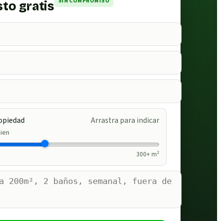
SIN COMPROMISO
to gratis
opiedad
Arrastra para indicar
ien
300
+ m²