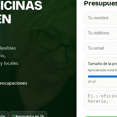
FICINAS
Presupues
EN
lexibles
io,
y locales
Tamaño de la pr
Aproximado está b
20
m²
reocupaciones
ión
Respuesta en 2h