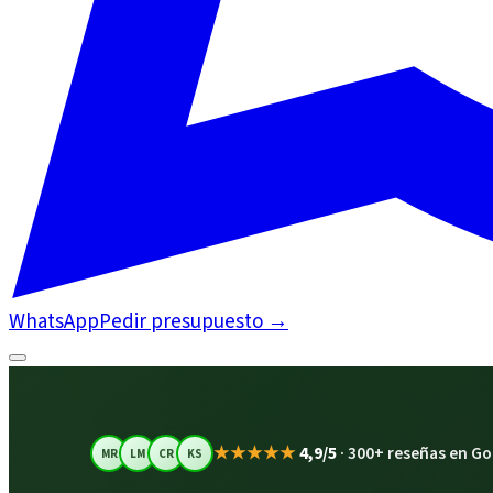
WhatsApp
Pedir presupuesto
→
★★★★★
4,9/5
·
300+ reseñas en Go
MR
LM
CR
KS