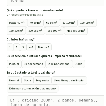
Qué superficie tiene aproximadamente?
Un rango aproximado nos vale.
Hasta 40 m²
40-60 m²
60-80 m²
80-120 m²
120-150 m²
150-200 m²
200-250 m²
250-300 m²
Más de 300 m²
Cuántos baños hay?
1
2
3
4-6
Más de 6
Es un servicio puntual o quieres limpieza recurrente?
Puntual
1x por semana
2-3x por semana
Diaria
En qué estado está el local ahora?
Normal
Sucia
Muy sucia
Lleva tiempo sin limpiar
Extrema · acumulación o abandono