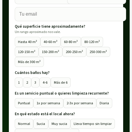
Qué superficie tiene aproximadamente?
Un rango aproximado nos vale.
Hasta 40 m²
40-60 m²
60-80 m²
80-120 m²
120-150 m²
150-200 m²
200-250 m²
250-300 m²
Más de 300 m²
Cuántos baños hay?
1
2
3
4-6
Más de 6
Es un servicio puntual o quieres limpieza recurrente?
Puntual
1x por semana
2-3x por semana
Diaria
En qué estado está el local ahora?
Normal
Sucia
Muy sucia
Lleva tiempo sin limpiar