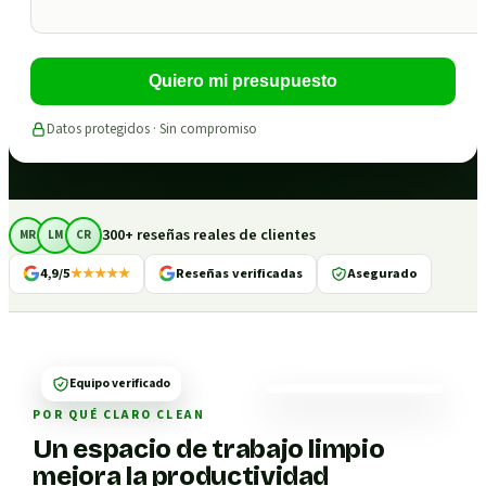
Quiero mi presupuesto
Datos protegidos · Sin compromiso
300+ reseñas reales de clientes
MR
LM
CR
4,9/5
★★★★★
Reseñas verificadas
Asegurado
Equipo verificado
POR QUÉ CLARO CLEAN
Un espacio de trabajo limpio
mejora la productividad