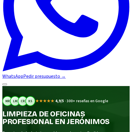
WhatsApp
Pedir presupuesto
→
★★★★★
4,9/5
·
300+ reseñas en Google
MR
LM
CR
KS
LIMPIEZA DE OFICINAS
PROFESIONAL EN JERÓNIMOS