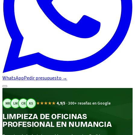
WhatsApp
Pedir presupuesto
→
★★★★★
4,9/5
·
300+ reseñas en Google
MR
LM
CR
KS
LIMPIEZA DE OFICINAS
PROFESIONAL EN NUMANCIA