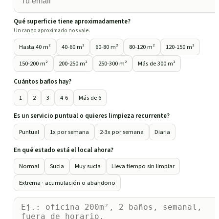
Qué superficie tiene aproximadamente?
Un rango aproximado nos vale.
Hasta 40 m²
40-60 m²
60-80 m²
80-120 m²
120-150 m²
150-200 m²
200-250 m²
250-300 m²
Más de 300 m²
Cuántos baños hay?
1
2
3
4-6
Más de 6
Es un servicio puntual o quieres limpieza recurrente?
Puntual
1x por semana
2-3x por semana
Diaria
En qué estado está el local ahora?
Normal
Sucia
Muy sucia
Lleva tiempo sin limpiar
Extrema · acumulación o abandono