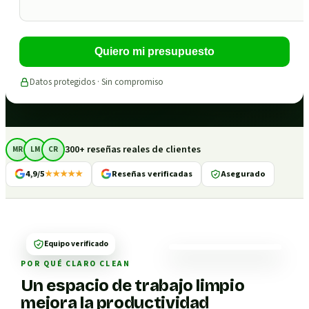
Quiero mi presupuesto
Datos protegidos · Sin compromiso
300+ reseñas reales de clientes
MR
LM
CR
4,9/5
★★★★★
Reseñas verificadas
Asegurado
Equipo verificado
POR QUÉ CLARO CLEAN
Un espacio de trabajo limpio
mejora la productividad