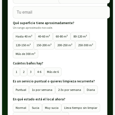
Qué superficie tiene aproximadamente?
Un rango aproximado nos vale.
Hasta 40 m²
40-60 m²
60-80 m²
80-120 m²
120-150 m²
150-200 m²
200-250 m²
250-300 m²
Más de 300 m²
Cuántos baños hay?
1
2
3
4-6
Más de 6
Es un servicio puntual o quieres limpieza recurrente?
Puntual
1x por semana
2-3x por semana
Diaria
En qué estado está el local ahora?
Normal
Sucia
Muy sucia
Lleva tiempo sin limpiar