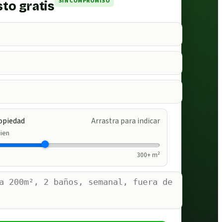
SIN COMPROMISO
to gratis
opiedad
Arrastra para indicar
ien
300
+ m²