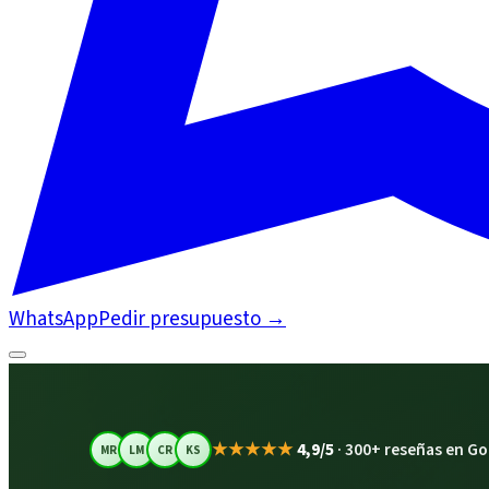
WhatsApp
Pedir presupuesto
→
★★★★★
4,9/5
·
300+ reseñas en Go
MR
LM
CR
KS