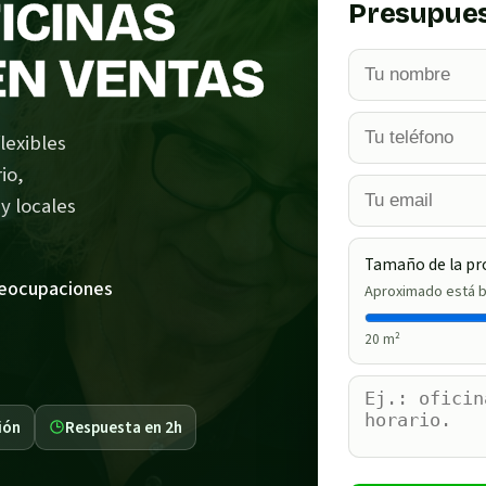
FICINAS
Presupues
EN VENTAS
lexibles
io,
y locales
Tamaño de la pr
reocupaciones
Aproximado está b
20
m²
ión
Respuesta en 2h