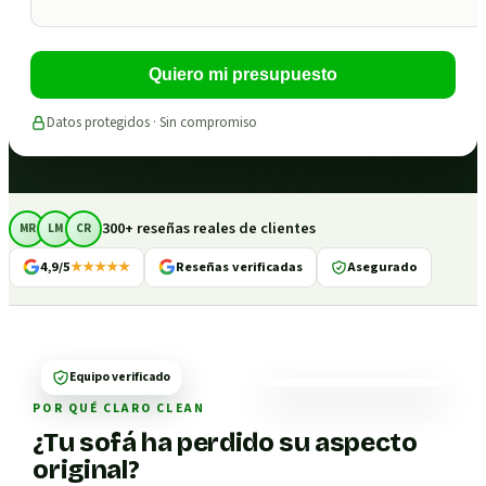
Quiero mi presupuesto
Datos protegidos · Sin compromiso
300+ reseñas reales de clientes
MR
LM
CR
4,9/5
★★★★★
Reseñas verificadas
Asegurado
Equipo verificado
POR QUÉ CLARO CLEAN
¿Tu sofá ha perdido su aspecto
original?