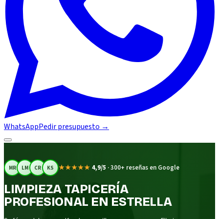
WhatsApp
Pedir presupuesto
→
★★★★★
4,9/5
·
300+ reseñas en Google
MR
LM
CR
KS
LIMPIEZA TAPICERÍA
PROFESIONAL EN ESTRELLA