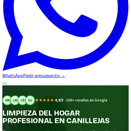
WhatsApp
Pedir presupuesto
→
★★★★★
4,9/5
·
300+ reseñas en Google
MR
LM
CR
KS
LIMPIEZA DEL HOGAR
PROFESIONAL EN CANILLEJAS