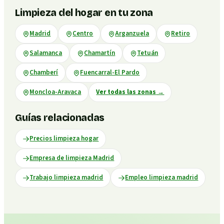
Limpieza del hogar en tu zona
Madrid
Centro
Arganzuela
Retiro
Salamanca
Chamartín
Tetuán
Chamberí
Fuencarral-El Pardo
Moncloa-Aravaca
Ver todas las zonas
→
Guías relacionadas
Precios limpieza hogar
Empresa de limpieza Madrid
Trabajo limpieza madrid
Empleo limpieza madrid