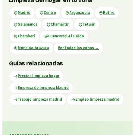
Limpieza del hogar en tu zona
Madrid
Centro
Arganzuela
Retiro
Salamanca
Chamartín
Tetuán
Chamberí
Fuencarral-El Pardo
Moncloa-Aravaca
Ver todas las zonas
→
Guías relacionadas
Precios limpieza hogar
Empresa de limpieza Madrid
Trabajo limpieza madrid
Empleo limpieza madrid