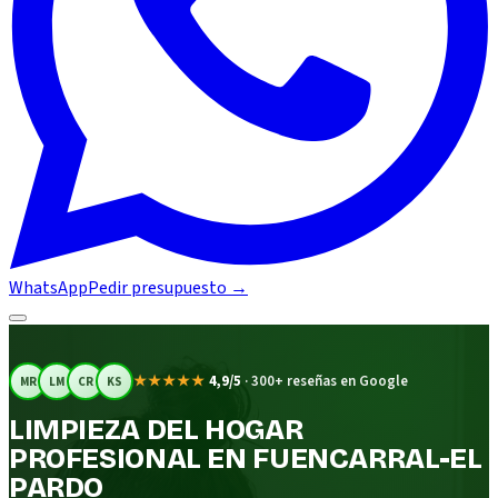
WhatsApp
Pedir presupuesto
→
★★★★★
4,9/5
·
300+ reseñas en Google
MR
LM
CR
KS
LIMPIEZA DEL HOGAR
PROFESIONAL EN FUENCARRAL-EL
PARDO