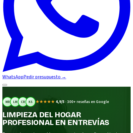
WhatsApp
Pedir presupuesto
→
★★★★★
4,9/5
·
300+ reseñas en Google
MR
LM
CR
KS
LIMPIEZA DEL HOGAR
PROFESIONAL EN ENTREVÍAS