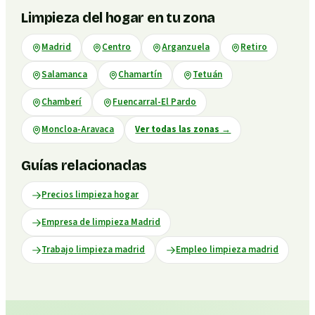
Limpieza del hogar en tu zona
Madrid
Centro
Arganzuela
Retiro
Salamanca
Chamartín
Tetuán
Chamberí
Fuencarral-El Pardo
Moncloa-Aravaca
Ver todas las zonas
→
Guías relacionadas
Precios limpieza hogar
Empresa de limpieza Madrid
Trabajo limpieza madrid
Empleo limpieza madrid