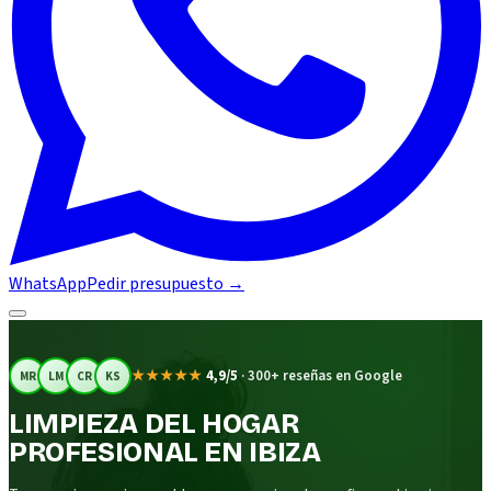
WhatsApp
Pedir presupuesto
→
★★★★★
4,9/5
·
300+ reseñas en Google
MR
LM
CR
KS
LIMPIEZA DEL HOGAR
PROFESIONAL EN IBIZA