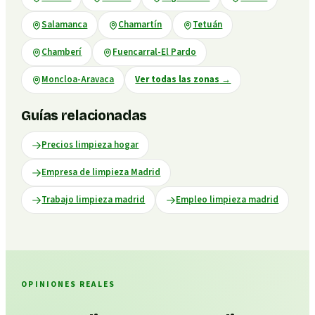
Salamanca
Chamartín
Tetuán
Chamberí
Fuencarral-El Pardo
Moncloa-Aravaca
Ver todas las zonas
→
Guías relacionadas
Precios limpieza hogar
Empresa de limpieza Madrid
Trabajo limpieza madrid
Empleo limpieza madrid
OPINIONES REALES