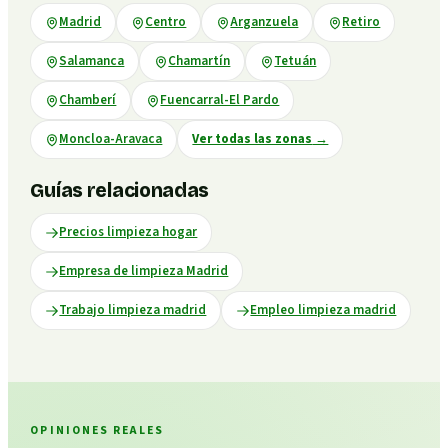
Madrid
Centro
Arganzuela
Retiro
Salamanca
Chamartín
Tetuán
Chamberí
Fuencarral-El Pardo
Moncloa-Aravaca
Ver todas las zonas
→
Guías relacionadas
Precios limpieza hogar
Empresa de limpieza Madrid
Trabajo limpieza madrid
Empleo limpieza madrid
OPINIONES REALES