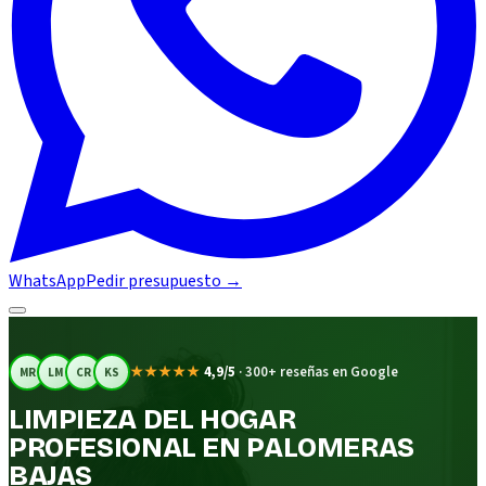
WhatsApp
Pedir presupuesto
→
★★★★★
4,9/5
·
300+ reseñas en Google
MR
LM
CR
KS
LIMPIEZA DEL HOGAR
PROFESIONAL EN PALOMERAS
BAJAS