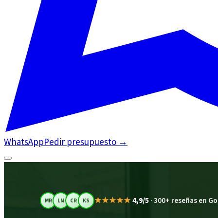
WhatsApp
Pedir presupuesto
→
★★★★★
4,9/5
·
300+ reseñas en Go
MR
LM
CR
KS