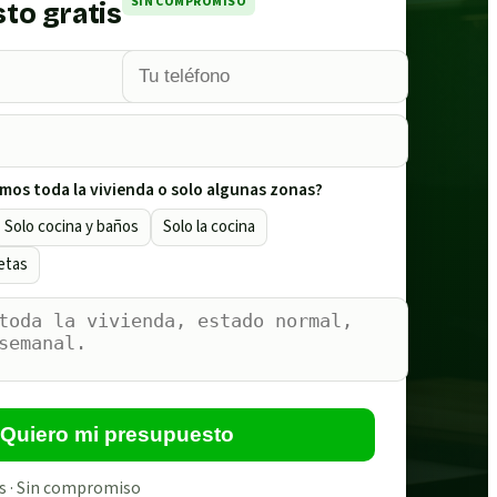
SIN COMPROMISO
to gratis
mos toda la vivienda o solo algunas zonas?
Solo cocina y baños
Solo la cocina
etas
Quiero mi presupuesto
s · Sin compromiso