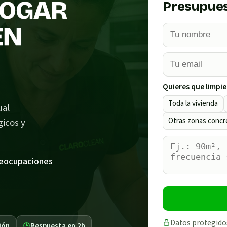
HOGAR
Presupues
EN
Quieres que limpie
Toda la vivienda
ual
Otras zonas concr
gicos y
reocupaciones
Datos protegido
ión
Respuesta en 2h