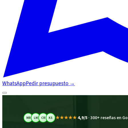
WhatsApp
Pedir presupuesto
→
★★★★★
4,9/5
·
300+ reseñas en Go
MR
LM
CR
KS