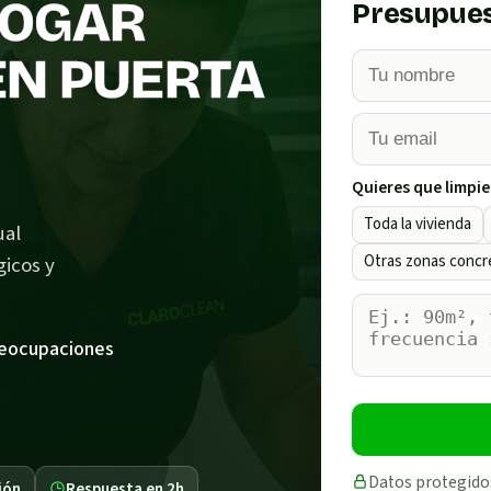
HOGAR
Presupues
EN PUERTA
Quieres que limpie
Toda la vivienda
ual
Otras zonas concr
gicos y
reocupaciones
Datos protegido
ión
Respuesta en 2h