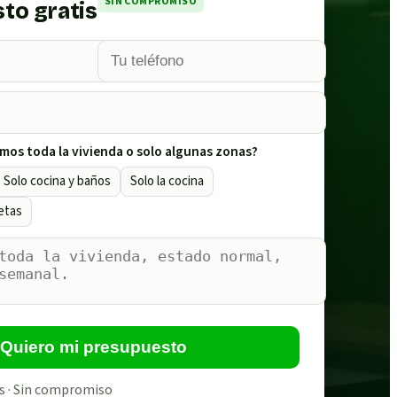
SIN COMPROMISO
to gratis
mos toda la vivienda o solo algunas zonas?
Solo cocina y baños
Solo la cocina
etas
Quiero mi presupuesto
s · Sin compromiso