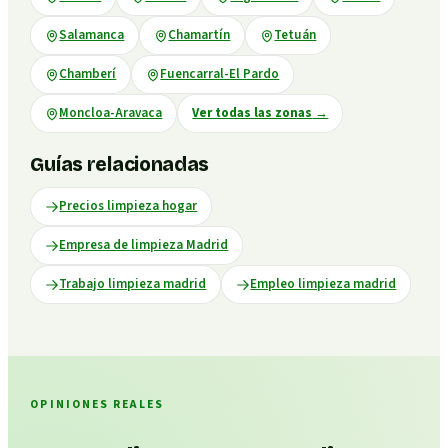
Salamanca
Chamartín
Tetuán
Chamberí
Fuencarral-El Pardo
Moncloa-Aravaca
Ver todas las zonas
→
Guías relacionadas
Precios limpieza hogar
Empresa de limpieza Madrid
Trabajo limpieza madrid
Empleo limpieza madrid
OPINIONES REALES