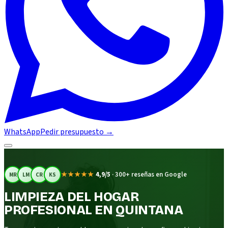
WhatsApp
Pedir presupuesto
→
★★★★★
4,9/5
·
300+ reseñas en Google
MR
LM
CR
KS
LIMPIEZA DEL HOGAR
PROFESIONAL EN QUINTANA