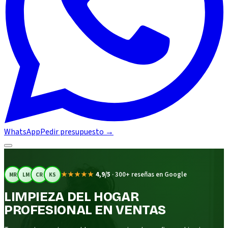
WhatsApp
Pedir presupuesto
→
★★★★★
4,9/5
·
300+ reseñas en Google
MR
LM
CR
KS
LIMPIEZA DEL HOGAR
PROFESIONAL EN VENTAS