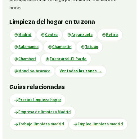
horas.
Limpieza del hogar en tu zona
Madrid
Centro
Arganzuela
Retiro
Salamanca
Chamartín
Tetuán
Chamberí
Fuencarral-El Pardo
Moncloa-Aravaca
Ver todas las zonas
→
Guías relacionadas
Precios limpieza hogar
Empresa de limpieza Madrid
Trabajo limpieza madrid
Empleo limpieza madrid