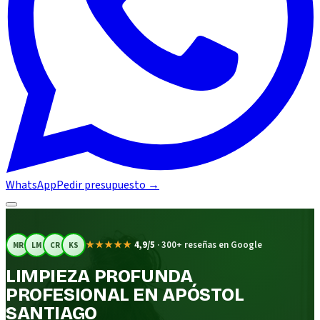
WhatsApp
Pedir presupuesto
→
★★★★★
4,9/5
·
300+ reseñas en Google
MR
LM
CR
KS
LIMPIEZA PROFUNDA
PROFESIONAL EN APÓSTOL
SANTIAGO