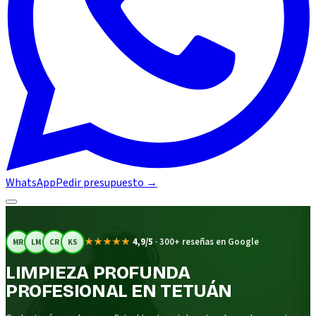
WhatsApp
Pedir presupuesto
→
★★★★★
4,9/5
·
300+ reseñas en Google
MR
LM
CR
KS
LIMPIEZA PROFUNDA
PROFESIONAL EN TETUÁN