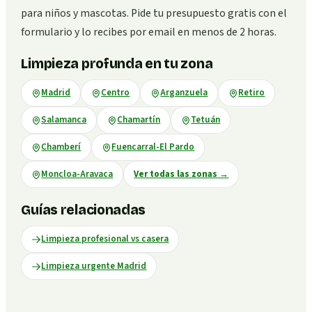
para niños y mascotas. Pide tu presupuesto gratis con el
formulario y lo recibes por email en menos de 2 horas.
Limpieza profunda en tu zona
Madrid
Centro
Arganzuela
Retiro
Salamanca
Chamartín
Tetuán
Chamberí
Fuencarral-El Pardo
Moncloa-Aravaca
Ver todas las zonas
→
Guías relacionadas
Limpieza profesional vs casera
Limpieza urgente Madrid