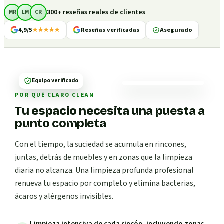
300+ reseñas reales de clientes
MR
LM
CR
4,9/5
★★★★★
Reseñas verificadas
Asegurado
Equipo verificado
POR QUÉ CLARO CLEAN
Tu espacio necesita una puesta a
punto completa
Con el tiempo, la suciedad se acumula en rincones,
juntas, detrás de muebles y en zonas que la limpieza
diaria no alcanza. Una limpieza profunda profesional
renueva tu espacio por completo y elimina bacterias,
ácaros y alérgenos invisibles.
Limpieza intensiva de cada rincón, incluyendo zonas