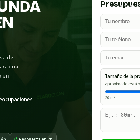
FUNDA
Presupues
EN
iva de
para una
a en
Tamaño de la pr
Aproximado está b
20
m²
reocupaciones
ión
Respuesta en 2h