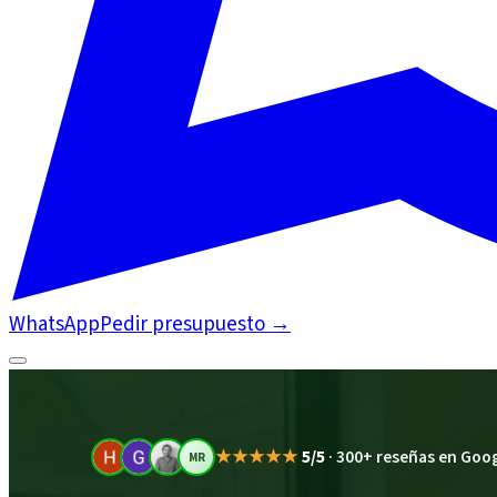
WhatsApp
Pedir presupuesto
→
★★★★★
5/5
·
300+ reseñas en Goo
MR