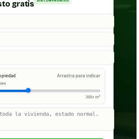
SIN COMPROMISO
to gratis
opiedad
Arrastra para indicar
ien
300
+ m²