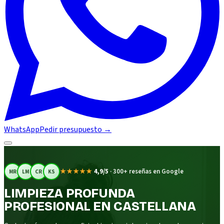
WhatsApp
Pedir presupuesto
→
★★★★★
4,9/5
·
300+ reseñas en Google
MR
LM
CR
KS
LIMPIEZA PROFUNDA
PROFESIONAL EN CASTELLANA