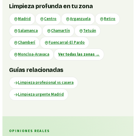
Limpieza profunda en tu zona
Madrid
Centro
Arganzuela
Retiro
Salamanca
Chamartín
Tetuán
Chamberí
Fuencarral-El Pardo
Moncloa-Aravaca
Ver todas las zonas
→
Guías relacionadas
Limpieza profesional vs casera
Limpieza urgente Madrid
OPINIONES REALES