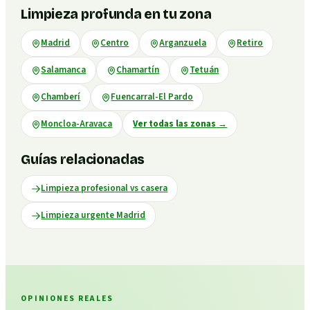
Limpieza profunda en tu zona
Madrid
Centro
Arganzuela
Retiro
Salamanca
Chamartín
Tetuán
Chamberí
Fuencarral-El Pardo
Moncloa-Aravaca
Ver todas las zonas
→
Guías relacionadas
Limpieza profesional vs casera
Limpieza urgente Madrid
OPINIONES REALES