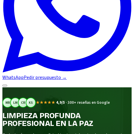
WhatsApp
Pedir presupuesto
→
★★★★★
4,9/5
·
300+ reseñas en Google
MR
LM
CR
KS
LIMPIEZA PROFUNDA
PROFESIONAL EN LA PAZ