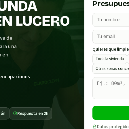
FUNDA
Presupues
EN LUCERO
iva de
para una
Quieres que limpie
a en
Toda la vivienda
Otras zonas concr
reocupaciones
ión
Respuesta en 2h
Datos protegido