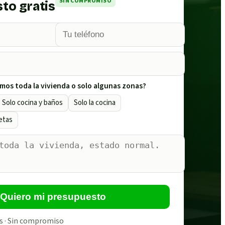
SIN COMPROMISO
to gratis
mos toda la vivienda o solo algunas zonas?
Solo cocina y baños
Solo la cocina
etas
Quiero mi presupuesto
s · Sin compromiso