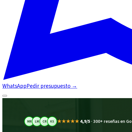
WhatsApp
Pedir presupuesto
→
★★★★★
4,9/5
·
300+ reseñas en Go
MR
LM
CR
KS