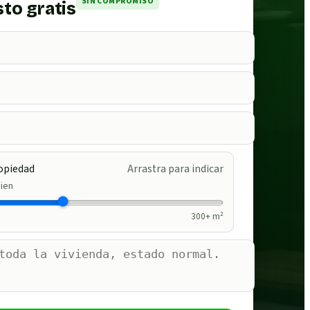
SIN COMPROMISO
to gratis
opiedad
Arrastra para indicar
ien
300
+ m²