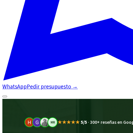
WhatsApp
Pedir presupuesto
→
★★★★★
5/5
·
300+ reseñas en Goo
MR