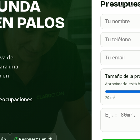
FUNDA
Presupues
EN PALOS
iva de
para una
a en
Tamaño de la pr
Aproximado está b
20
m²
reocupaciones
ión
Respuesta en 2h