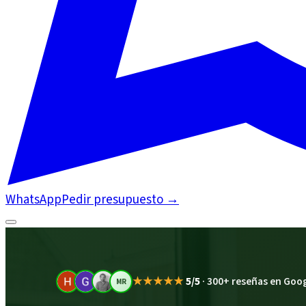
WhatsApp
Pedir presupuesto
→
★★★★★
5/5
·
300+ reseñas en Goo
MR