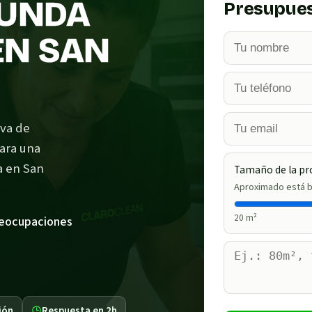
FUNDA
Presupues
EN SAN
iva de
para una
a en San
Tamaño de la pr
Aproximado está b
20
m²
reocupaciones
ión
Respuesta en 2h