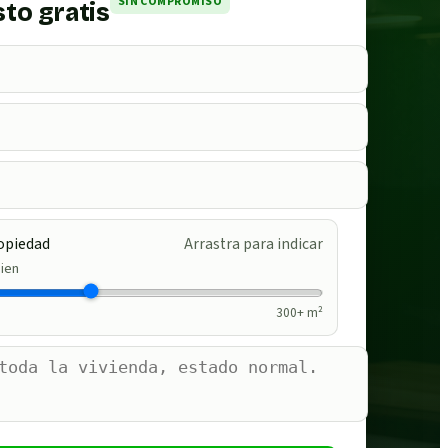
SIN COMPROMISO
to gratis
opiedad
Arrastra para indicar
ien
300
+ m²