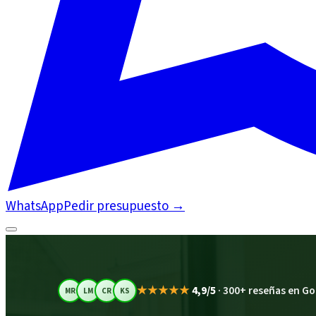
WhatsApp
Pedir presupuesto
→
★★★★★
4,9/5
·
300+ reseñas en Go
MR
LM
CR
KS