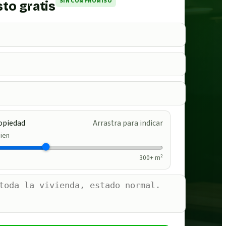
SIN COMPROMISO
to gratis
opiedad
Arrastra para indicar
ien
300
+ m²