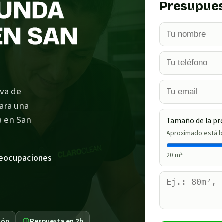
FUNDA
Presupues
EN SAN
iva de
para una
a en San
Tamaño de la pr
Aproximado está b
20
m²
reocupaciones
ión
Respuesta en 2h